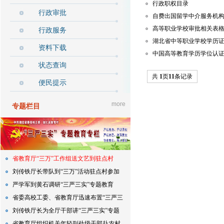
行政职权目录
行政审批
自费出国留学中介服务机
高等职业学校审批相关表
行政服务
湖北省中等职业学校学历
资料下载
中国高等教育学历学位认
状态查询
共
1
页
11
条记录
便民提示
more
专题栏目
省教育厅“三万”工作组送文艺到驻点村
刘传铁厅长带队到“三万”活动驻点村参加
植树
严学军到黄石调研“三严三实”专题教育
省委高校工委、省教育厅迅速布置“三严三
实”专题教育
刘传铁厅长为全厅干部讲“三严三实”专题
党课
省教育厅组织机关年轻副处级干部赴农村