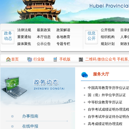
法律法规
最新政策
政策解读
公开指南
目录
政务
信息
重要通知
本厅信息
各地教育
组织机构
人事
动态
公开
媒体聚焦
公示公告
专题专栏
规划计划
财政
首页
行业版
手机版
二维码 微信公众号 手机客
服务大厅
中国高等教育学历学位认
国（境）外学位学历认证
中等职业教育学历认证
自学考试成绩证明办理流
办事指南
自学考试毕业证待办证明
高考成绩证明办理流程
在线申报