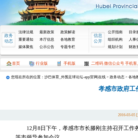
法律法规
最新政策
政策解读
公开指南
目录
政务
信息
重要通知
本厅信息
各地教育
组织机构
人事
动态
公开
媒体聚焦
公示公告
专题专栏
规划计划
财政
首页
行业版
手机版
二维码 微信公众号 手机客
您现在所在的位置：
沙巴体育_外围足球论坛-app|官网|在线
>
政务动态
>
各地
孝感市政府工
2016-03-
12月8日下午，孝感市市长滕刚主持召开工
等市领导参加会议。