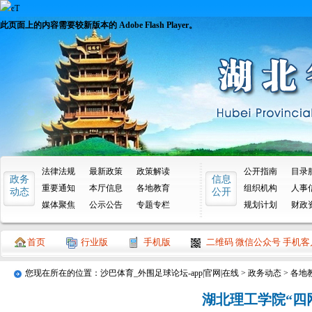
此页面上的内容需要较新版本的 Adobe Flash Player。
法律法规
最新政策
政策解读
公开指南
目录
政务
信息
重要通知
本厅信息
各地教育
组织机构
人事
动态
公开
媒体聚焦
公示公告
专题专栏
规划计划
财政
首页
行业版
手机版
二维码 微信公众号 手机客
您现在所在的位置：
沙巴体育_外围足球论坛-app|官网|在线
>
政务动态
>
各地
湖北理工学院“四