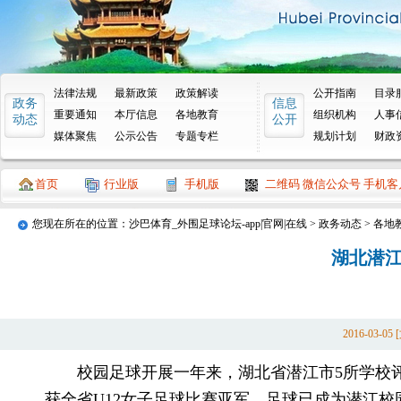
法律法规
最新政策
政策解读
公开指南
目录
政务
信息
重要通知
本厅信息
各地教育
组织机构
人事
动态
公开
媒体聚焦
公示公告
专题专栏
规划计划
财政
首页
行业版
手机版
二维码 微信公众号 手机客
您现在所在的位置：
沙巴体育_外围足球论坛-app|官网|在线
>
政务动态
>
各地
湖北潜
2016-03-
校园足球开展一年来，湖北省潜江市5所学校评
获全省U12女子足球比赛亚军。足球已成为潜江校