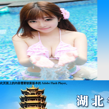
此页面上的内容需要较新版本的 Adobe Flash Player。