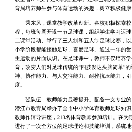
育局培养师生参与体育运动的兴趣，树立积极健康
乘东风，课堂教学改革创新。各校积极探索校
程，每班每周开设一节足球课，组织学生学习运球
二课堂活动、举行了三人制和五人制足球比赛，以
小学阶段都能接触足球、喜爱足球。通过一年的尝
生运动的片面认识。在足球课中，教师不仅培养学
育，改变人们对足球传统的“四肢发达头脑简单”
神、协作能力、与人交往能力、耐挫抗压能力，引
度。
强队伍，教师能力显著提升。配备一支专业的足
潜江市教育局举办了全市中小学体育教师足球知识
教师作辅导讲座，218名体育教师参加培训。在
进行了一次全方位的足球理论和技能培训，系统地