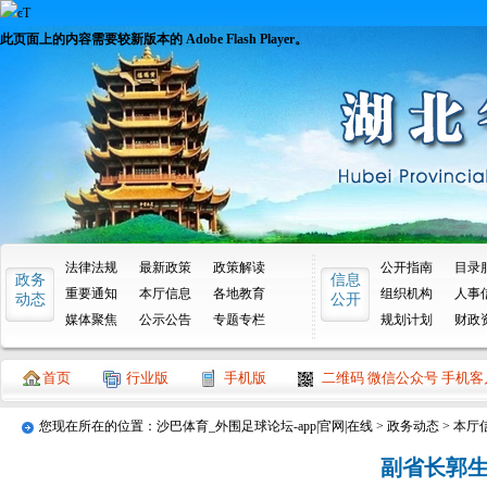
此页面上的内容需要较新版本的 Adobe Flash Player。
法律法规
最新政策
政策解读
公开指南
目录
政务
信息
重要通知
本厅信息
各地教育
组织机构
人事
动态
公开
媒体聚焦
公示公告
专题专栏
规划计划
财政
首页
行业版
手机版
二维码 微信公众号 手机客
您现在所在的位置：
沙巴体育_外围足球论坛-app|官网|在线
>
政务动态
>
本厅
副省长郭