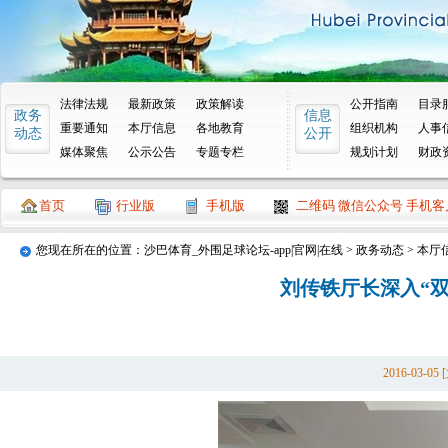
法律法规
最新政策
政策解读
公开指南
目录
政务
信息
重要通知
本厅信息
各地教育
组织机构
人事
动态
公开
媒体聚焦
公示公告
专题专栏
规划计划
财政
首页
行业版
手机版
二维码 微信公众号 手机客
您现在所在的位置：
沙巴体育_外围足球论坛-app|官网|在线
>
政务动态
>
本厅
刘传铁厅长深入“
2016-03-